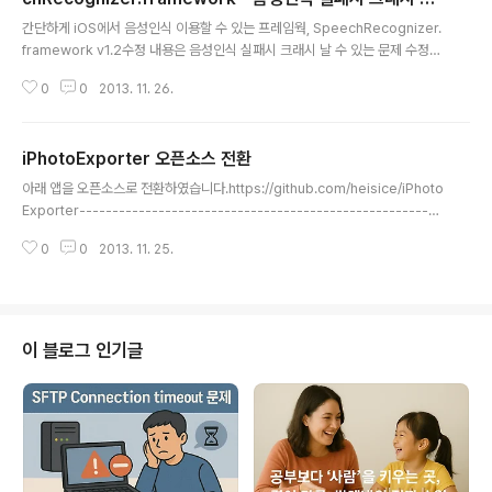
글 내용
수 있는 문제 수정
간단하게 iOS에서 음성인식 이용할 수 있는 프레임웍, SpeechRecognizer.
framework v1.2수정 내용은 음성인식 실패시 크래시 날 수 있는 문제 수정
입니다. 음성인식 실패시 텍스트가 가끔 nil로 전달되는 경우가 있어서 오류가
0
0
2013. 11. 26.
발생했었습니다.프레임웍 파일은 아래 첨부합니다.
iPhotoExporter 오픈소스 전환
글 내용
아래 앱을 오픈소스로 전환하였습니다.https://github.com/heisice/iPhoto
Exporter-------------------------------------------------------
-------------------------------iPhoto는 폴더구조로 사진파일들을 내
0
0
2013. 11. 25.
보내기 해 주지 않습니다.내보내기 할 수 있는 플러그인을 설치해도 제대로 돌
아가는 것두 없구요..아이폰으로 찍은 사진을 맥 iPhoto에 보관해 두었는데, 같
이 놀러간 친구들에게 보내주려니 힘들더라구요..그래서 제가 필요해서 만들었
습니다. 맥 iPhoto에 앨범단위로 저장해 놓은 사진을 폴더구조로 내보내기 해
줍니다.(이 프로그램은 MacOSX용 입니다.)
이 블로그 인기글