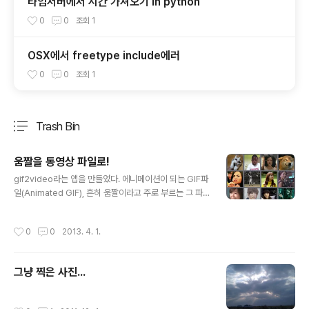
타임서버에서 시간 가져오기 in python
0
0
조회
1
OSX에서 freetype include에러
0
0
조회
1
Trash Bin
분류 전체보기
주요 글 목록
움짤을 동영상 파일로!
글 내용
gif2video라는 앱을 만들었다. 에니메이션이 되는 GIF파
일(Animated GIF), 흔히 움짤이라고 주로 부르는 그 파
일을 아이폰에 다운받으면 정지된 사진으로 보이고, SNS
에 올리면 정지된 사진으로 올라가게 된다. 결국 SNS에서
작성시간
0
0
2013. 4. 1.
도 움직이게 보려면 동영상으로 바꿔서 올려야 한다. 그래
서 이 앱이 움직이는 GIF뷰어이자, 동영상 파일로 바꿔주
는 앱이다. 앱스토어에서 gif2video로 검색하거나, 여기
그냥 찍은 사진...
서 받을 수 있다. 추가: 현재 버전은 GIF Maker(움짤 메이
커)이며, GIF파일을 만드는 기능도 추가되었습니다;
작성시간