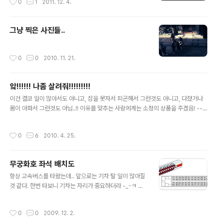
0
1
2011. 12. 4.
그냥 찍은 사진들..
작성시간
0
0
2010. 11. 21.
앜!!!!!! 나좀 살려줘!!!!!!!!!
글 내용
이건 결코 일이 많아서도 아니고, 잠을 못자서 피곤해서 그런것도 아니고, 다쳤거나
몸이 아파서 그런것도 아님..!! 이유를 맞추는 사람에게는 소정의 상품을 주겠음! ---
------ 아, 그리고 라디오는... 이번달 말까지 해야 할 회사일이 아직 너무 급한 관계
로... 좀만 더 있다가... ;;
작성시간
0
6
2010. 4. 25.
무궁화호 좌석 배치도
글 내용
항상 고속버스를 타왔는데.. 앞으로는 기차 탈 일이 많아질
것 같다. 한번 타보니 기차는 자리가 중요하더라 -_-ㅋ 자
리배치 잘 알아둬야지~
작성시간
0
0
2009. 12. 2.