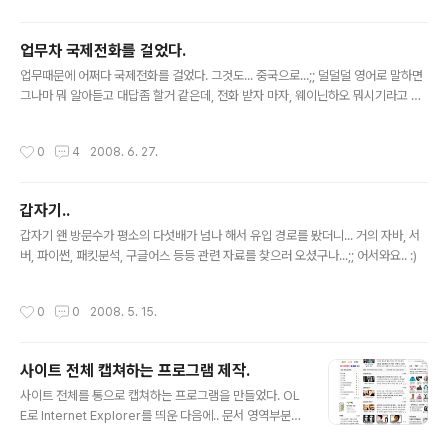
업무차 국제전화를 걸었다.
글 내용
업무때문에 어쩌다 국제전화를 걸었다. 그것도... 중국으로...;; 덜덜덜 영어로 말하면
그나마 뭐 알아듣고 대답좀 할거 같은데, 전화 받자 마자, 웨이닌하오 뭐시기라고 네
이티브 스피커 중국인의 목소리가 나오자... 갑자기 패닉상태에 접어들어 3~4초간
얼었다가 -_-... 에잇 몰라! 하면서 한국어로 "사장님 없어요??" 그랬더니 -_-... 어설
작성시간
0
4
2008. 6. 27.
픈 한국어로;;; "사장님 지금 없어요.." 하는거다... 알아먹어서 다행;;; "알았습니다~"
하고 황급히 끊었다. 중국어도 공부 해야하나.... ( '')
갑자기..
글 내용
갑자기 왠 방문수가 평소의 다섯배가 넘나 해서 유입 경로를 봤더니... 거의 자바, 서
버, 파이썬, 패킷분석, 구글어스 등등 관련 자료를 찾으러 오셨구나...;; 어서와요.. :)
작성시간
0
0
2008. 5. 15.
사이트 전체 캡쳐하는 프로그램 제작.
글 내용
사이트 전체를 통으로 캡쳐하는 프로그램을 만들었다. OL
E로 Internet Explorer를 띄운 다음에.. 문서 영역부분을
스크롤 해 가면서 캡쳐하는 방식으로 만들었다. 근데, 브라