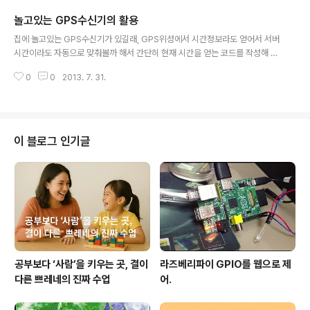
milar to a regular SQL statement, as you can guess from the nam
놀고있는 GPS수신기의 활용
e.간단한 스크립트를 예로 들어보겠다. Let's take a simple script as an e
글 내용
xample...
집에 놀고있는 GPS수신기가 있길래, GPS위성에서 시간정보라도 얻어서 서버
시간이라도 자동으로 맞춰볼까 해서 간단히 현재 시간을 얻는 코드를 작성해 보
았습니다. (python)결과물은 이렇습니다. 예전에 휴대폰에 GPS가 내장되지
0
0
2013. 7. 31.
않던때에 샀던 제품인데, 이제 GPS가 너무 흔해지다 보니 쓸데가 없네요 ㅎㅎ
ㅎ - 소스코드:
이 블로그 인기글
공부보다 ‘사람’을 키우는 곳, 결이
라즈베리파이 GPIO를 웹으로 제
다른 쁘레네의 진짜 수업
어.