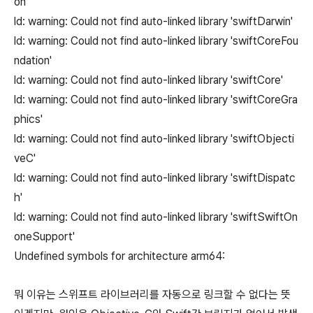
on'
ld: warning: Could not find auto-linked library 'swiftDarwin'
ld: warning: Could not find auto-linked library 'swiftCoreFou
ndation'
ld: warning: Could not find auto-linked library 'swiftCore'
ld: warning: Could not find auto-linked library 'swiftCoreGra
phics'
ld: warning: Could not find auto-linked library 'swiftObjecti
veC'
ld: warning: Could not find auto-linked library 'swiftDispatc
h'
ld: warning: Could not find auto-linked library 'swiftSwiftOn
oneSupport'
Undefined symbols for architecture arm64:
뭐 이유는 스위프트 라이브러리를 자동으로 링크할 수 없다는 뜻