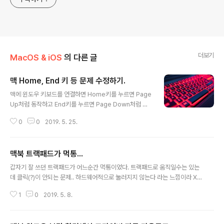
더보기
MacOS & iOS
의 다른 글
맥 Home, End 키 등 문제 수정하기.
글 내용
맥에 윈도우 키보드를 연결하면 Home키를 누르면 Page
Up처럼 동작하고 End키를 누르면 Page Down처럼 이
동하는 등 문제가 많습니다.그런경우 터미널을 열어 아래
0
0
2019. 5. 25.
처럼 명령을 내려 키를 리매핑 해보세요.mkdir -p $HO
ME/Library/KeyBindingsecho '{/* Remap Home /
End keys to be correct */"\UF729" = "moveToB
맥북 트랙패드가 먹통...
eginningOfLine:"; /* Home */"\UF72B" = "moveT
글 내용
oEndOfLine:"; /* End */"$\UF729" = "moveToBe
갑자기 잘 쓰던 트랙패드가 어느순간 먹통이었다. 트랙패드로 움직일수는 있는
ginningOfLineAndModifySelection:"; /* Shift + H
데 클릭(?)이 안되는 문제.. 하드웨어적으로 눌러지지 않는다 라는 느낌이라 X
ome */"$\UF72B" = "moveToEndOfLineAndMod
됐다... 서비스 받아야 하는건가 하고 생각하다가. PRAM리셋 해도 안되고, SM
ify..
1
0
2019. 5. 8.
C리셋을 하니 정상으로 돌아옴.