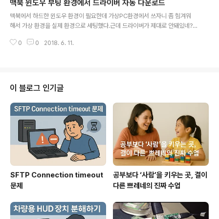
맥북 윈도우 부팅 환경에서 드라이버 자동 다운로드
글 내용
맥북에서 하드한 윈도우 환경이 필요한데 가상PC환경에서 쓰자니 좀 힘겨워
해서 가상 환경을 실제 환경으로 세팅했다.근데 드라이버가 제대로 안돼있네?
다시 맥 환경으로 부팅해서 부트캠프지원 켜서 다운로드 기다리고 USB메모리
0
0
2018. 6. 11.
연결하고.. 번거로워 찾아보니 좋은 도구를 만들어놨네? https://github.com/
timsutton/brigadier/releases 맥북용 윈도우 드라이버를 다운받으려면 그
냥 exe파일 다운받은 다음에 실행만 하면 딱 맞는 드라이버를 자동으로 다운
받아준다. 다운로드가 끝나면 BootCamp-xxx-xxxxx 폴더가 생기고 안에
들어가서 BootCamp 폴더에 들어가면 Setup.exe가 있다.실행하면 모든 드
이 블로그 인기글
라이버가 자동으로 설치된다.
SFTP Connection timeout
공부보다 ‘사람’을 키우는 곳, 결이
문제
다른 쁘레네의 진짜 수업