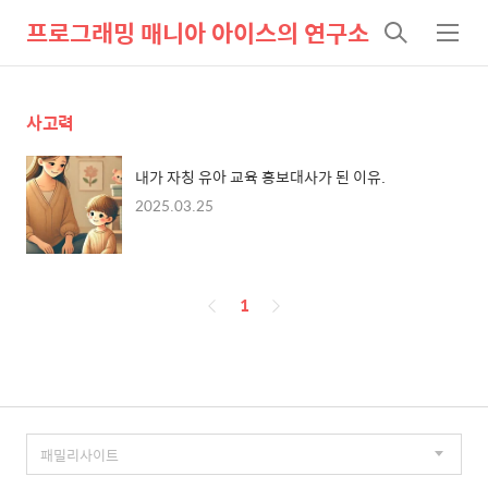
프로그래밍 매니아 아이스의 연구소
검
메
색
뉴
사고력
내가 자칭 유아 교육 홍보대사가 된 이유.
2025.03.25
페
1
이
징