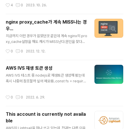
안먹으려고 하는걸 꿀 조금 타서 먹이고 있다. 증상을 고치
도 프로그램이 안뜨는거다.평소에 맥을 쓰다보니 한참 고
작성시간
4
0
2023. 10. 26.
려 하는 이비인후과와는 달리, 원인을 해결하여..
민하다가.. 프로그램 로그가 남았을거라는 생각에 이벤트
뷰어로 들어가봤다.다행히 로그가 남았네...VC런타임 라이
브러리가 설치가 안돼 그런거 같은데 왜 알려주지도 않고
nginx proxy_cache가 계속 MISS나는 경
죽어버리면 어쩌라고... 32비트용... 으로 설치해야 하네?
우...
MS피셜 더이상 지원하지 않는다는 VC 2008 SP1용 X8
글 내용
6(32비트)용 런타임 라이브러리를 다운받아 설치하면 될
지금까지 이런 경우가 없었던것 같은데 계속 nginx의 pro
거 같다. https://learn.microsoft.com/ko-kr/cpp/wi
xy_cache설정을 해도 캐시가 MISS난다.원인을 찾다보
ndows/latest-supported-vc-red..
니...proxy_buffering off;설정이 include한 파일에 들
작성시간
0
0
2022. 12. 12.
어가 있어서....
AWS IVS 재생 토큰 생성
글 내용
AWS IVS 테스트 중 nodejs로 재생토큰 생성해 봤는데
혹시 나중에 참조할까 싶어 메모용..const fs = require
("fs");const jwt = require('jsonwebtoken');privat
eKey = fs.readFileSync('./private-key.pem');exp
작성시간
0
0
2022. 6. 29.
ire = parseInt(new Date().getTime() / 1000, 10)
+ 60payload = { "aws:channel-arn": "arn:aws:iv
s:ap-northeast-2:538111149902:playback-key/
This account is currently not availa
vzVAAA2pkebk", "aws:access-control-allow-or
ble
igin": "*", "exp": expire,}token = jwt.sign(paylo..
글 내용
AWS의 Lightsail을 하나 쓰고 있는데, 전과는 다른 이유