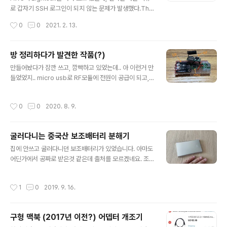
로 갑자기 SSH 로그인이 되지 않는 문제가 발생했다.Thi
s account is currently not available음... 이건... /et
작성시간
0
0
2021. 2. 13.
c/passwd에서 로그인을 안되게 해 설정해 놓은 경우 그
러던데..그런데 내가 만지지도 않았던거 같은데 왜??전에
비슷한 경험을 한 게 있어 큰 당황 없이 해결해 본다.1. 스냅
방 정리하다가 발견한 작품(?)
샷을 뜬다.2. 스냅샷으로 새 인스턴스를 생성하며, 시작스
글 내용
만들어놨다가 잠깐 쓰고, 깜빡하고 있었는데.. 아 이런거 만
크립트에 다음처럼 명령을 넣는다. (그렇게 되면 인스턴스
들었었지.. micro usb로 RF모듈에 전원이 공급이 되고,
가 새로 시작될때 루트 권한으로 해당 명령이 실행된다. 해
RF모듈이 무선리모콘의 신호를 받으면 MCU(attiny85)
당 명령은 ubuntu 계정의 쉘을 bash로 세팅해서 로그인
에 일시적으로 전원이 공급이 되게 된다. MCU에 프로그래
이 가능하게 하는 명령이다.)3. 새 인스턴스에 SSH가 로그
작성시간
0
0
2020. 8. 9.
밍된 펌웨어에 따라서 특정 적외선 리모콘 신호를 IR Tran
인이 되는것을 확인한 후 기존..
smitter 모듈을 통해 전송한다. 이걸 뭐하러 만들었냐면..
아파트 공동현관을 여는 버튼이 월패드/주방화면 두군데
굴러다니는 중국산 보조배터리 분해기
있는데 걸어가기가 너무 귀찮아서... 방에서 RF리모콘을 누
글 내용
르면 주방의 기기에 문여는 적외선 리모컨 신호를 쏴서 공
집에 안쓰고 굴러다니던 보조배터리가 있었습니다. 아마도
동현관을 열도록 하는 기능을 했었다. 하지만 좀 지저분하
어딘가에서 공짜로 받은것 같은데 출처를 모르겠네요. 조
게 생겨서 손님이 와서 치워놨었는데... 그냥 구석에 들어가
금 작은편이고 샤오미 로고가 찍혀 있습니다만.. 샤오미의
나오지 못하게 된것이었다. 그냥 제품화된 중국산 적외선
짝퉁으로 보입니다. 샤오미는 그래도 중국산중에서는 마감
작성시간
1
0
2019. 9. 16.
트랜스..
이 괜찮은편인데 어설프게 돼 있습니다. 뒷면에 보면 간단
한 스펙이 있습니다. 용량이 10000mAh라지만.. 충전되
는 배터리가 3.7V... USB의 기본 출력인 5V출력을 위해서
구형 맥북 (2017년 이전?) 어뎁터 개조기
승압을 하면 효율도 떨어질텐데... 그리고, 유럽(CE)및 미
글 내용