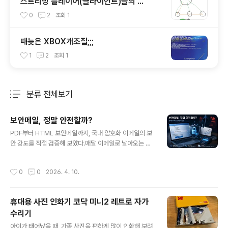
스트리밍 플레이어(클라이언트)들의 ...
0
2
조회
1
때늦은 XBOX개조질;;;
1
2
조회
1
분류 전체보기
주요 글 목록
보안메일, 정말 안전할까?
글 내용
PDF부터 HTML 보안메일까지, 국내 암호화 이메일의 보
안 강도를 직접 검증해 보았다.매달 이메일로 날아오는 통
신사 명세서, 은행 거래내역서, 전자세금계산서. 첨부된 P
DF나 HTML 파일을 열려면 주민번호 앞 6자리를 입력해
작성시간
0
0
2026. 4. 10.
야 한다. 이름하여 '보안메일'. 과연 이 방식은 얼마나 안전
할까?결론부터 말하자면, 전혀 안전하지 못하다. 도입당시
기술로도, 현재 기술로도 1초도 안걸려 크래킹이 가능했다.
휴대용 사진 인화기 코닥 미니2 레트로 자가
PDF 암호화뿐 아니라, 국내에서 널리 사용되는 HTML 보
수리기
안메일 4종의 암호화 구조까지 분석해 보았다.1. PDF 암호
글 내용
크래킹 테스트KT에서 발송한 2026년 4월 이메일 명세서
아이가 태어났을 때, 가족 사진을 편하게 많이 인화해 보려