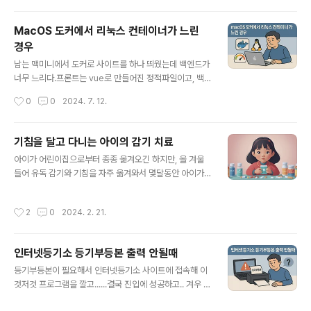
지만 돌 전의 영유아 시기가 더 중..
과사전은 나의 세상을 넓혀주는 창문 같은 존재였다. 궁금
한 것을 찾아보고 하나씩 알아가는 게 너무 재미있었다. 지
MacOS 도커에서 리눅스 컨테이너가 느린
금 생각해 보면 그 시절이 나에게 배움의 즐거움을 알려
경우
준 소중한 시간이었다.그러다 우연히 컴퓨터를 접했을 때
글 내용
는 마치 새로운 세계를 만난 듯한 기분이었다. 물론 지금 기
남는 맥미니에서 도커로 사이트를 하나 띄웠는데 백엔드가
준으로는 아주 느리고 기능도 제한적이었지만, 그 속에
너무 느리다.프론트는 vue로 만들어진 정적파일이고, 백
서 새로운 것들을 시도하고 배워가는 경험은 말
엔드는 golang으로 빌드된 실행파일이다.백엔드에서 AP
작성시간
0
0
2024. 7. 12.
로 다 할 수 없을 만큼 흥미진진했다. 아마 내가 지금 컴퓨
I응답이 늦다.기존에 리눅스에서 서비스되던것이라 다른점
터를 기반으로 하는 일을 하고 있는 것도 그 시절 덕분..
은 호스트가 MacOS라는것.백엔드는 느릴만한 로직이 없
고.. 기존에도 빠르게 동작했었다.결국 답은 찾았는데, 백엔
기침을 달고 다니는 아이의 감기 치료
드는 임베디드 데이터베이스를 쓰는데 파일을 로컬에 저장
글 내용
아이가 어린이집으로부터 종종 옮겨오긴 하지만, 올 겨울
한다.이 디비를 MacOS에 두고 도커에 마운트해 쓰는데
들어 유독 감기와 기침을 자주 옮겨와서 몇달동안 아이가
맥의 경우 파일시스템 동기화에 문제가 있는지 느리다고
기침하느라 밤잠을 설치는 날이 많았었는데 보통의 부모들
한다.해결방법은 volume 마운트 설정에 :delegated를
처럼 이비인후과를 자주 들락거리는 날이 많아졌다.처음엔
붙이라는것.그렇게 하면 파일시스템 동기화를 비동기로 하
작성시간
2
0
2024. 2. 21.
증상을 치료하는 효과가 좋은 듯 하다가 내성이 생겼다며
면서 좀더 빨라진다고 한다.version: '3.7'services: ap
종류를 바꿔가며 항생제를 밥먹듯 먹인다.그러다 중간에
p: buil..
아이가 배가 아프다는 경우도 생겼다. 잘은 모르겠지만 항
인터넷등기소 등기부등본 출력 안될때
생제의 부작용으로 장이 안좋아진게 아니었나 싶다.결국,
글 내용
이게 답은 아닌것 같아 이비인후과 대신 치료법을 바꿔보
등기부등본이 필요해서 인터넷등기소 사이트에 접속해 이
기로 했다.바로 한의원...종종 방문해 진맥을 하고 스티커
것저것 프로그램을 깔고......결국 진입에 성공하고.. 겨우 결
형태의 안아픈 침을 붙이고 뜸도 했다. 한약이 쓰다고 절대
제도 하고... 출력 전단계까지 진입했다.그런데... 아무리 해