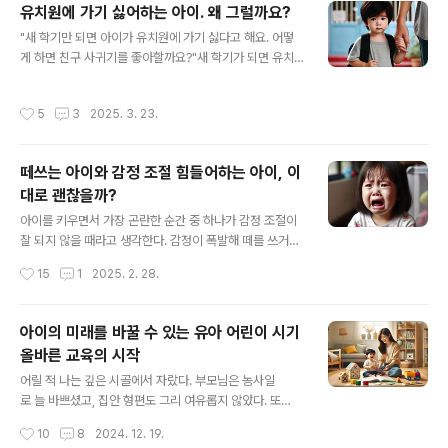
유치원에 가기 싫어하는 아이. 왜 그럴까요?
부터 이런 교육이 가능하다는 걸 알았더라면, 아이가 가
글 내용
장 자연스럽게 받아들일 수 있는 시기에 더 많은 걸 전해
"새 학기만 되면 아이가 유치원에 가기 싫다고 해요. 어떻
줄 수 있었을 텐데. 그 시기를 놓쳐서 지금 다시 가르쳐
게 하면 친구 사귀기를 좋아할까요?"새 학기가 되면 유치
야 하는 부분들이 아쉽고, 때로는 안타깝기까지 하다. 그래
원이나 어린이집에 가기 싫어하는 아이들이 많습니다. 새
서 누군가 비슷한 시기를 보내고 있다면, 알려주고 싶다. 기
로운 환경에 적응하는 것이 힘들기도 하고, 친구를 사귀
작성시간
5
3
2025. 3. 23.
회가 있을 때, 놓치지 말라고.요..
는 방법을 잘 몰라서 어색해하는 경우도 있죠. 부모로서
는 아이가 잘 적응하고 즐겁게 생활하기를 바라지만, 그렇
지 못할 때 걱정이 커집니다.요즘 아이들은 스마트폰과 영
떼쓰는 아이와 감정 조절 힘들어하는 아이, 이
상물을 쉽게 접하면서 자연스러운 대화나 놀이 경험이 줄
대로 괜찮을까?
어들고 있습니다. 과거에는 대가족과 함께 살며 형제, 사
글 내용
촌, 이웃들과 자연스럽게 관계를 맺었지만, 이제는 그런 경
아이를 키우면서 가장 곤란한 순간 중 하나가 감정 조절이
험이 부족하다 보니 친구를 사귀는 것이 어려운 일이 되어
잘 되지 않을 때라고 생각한다. 감정이 폭발해 떼를 쓰거나
버렸습니다.그렇다면, 아이들이 어떻게 하면 자연스럽
심하게는 폭력적으로 변하는 아이를 보면 당황스럽고, 어
작성시간
15
1
2025. 2. 28.
게 상호작용을 배우고 친구를 사귈 수 있을까요?하나
떻게 대처해야 할지 막막하다. 특히 TV에서 본 전문가의
의 방..
방법을 어설프게 따라 하면서 무조건적으로 아이의 감정을
억누르려고만 하면, 당장은 효과가 있어 보이지만 그 억눌
아이의 미래를 바꿀 수 있는 유아 어린이 시기
린 감정이 결국 더 큰 폭력성이나 반항으로 이어지곤 한다.
올바른 교육의 시작
나중에 사춘기에 들어서 더욱 거세게 표출되는 아이들을
글 내용
보면, 문제의 원인을 아이 자체에서만 찾기보다 부모의 육
어릴 적 나는 깊은 시골에서 자랐다. 부모님은 농사일
아 방식도 돌아봐야 하지 않나 하는 생각이 든다.영유아기
로 늘 바쁘셨고, 집안 형편도 그리 여유롭지 않았다. 또
시기는 평생의 습관과 사고방식이 형성되는 매우 중요한
래 친구도 드물었고, 대부분의 시간을 혼자 보내야 했다. 그
작성시간
10
8
2024. 12. 19.
시기라고들 한다. “5살 버릇 여든 간다”는 옛말이 있다. 하
러다 보니 자연스럽게 책과 친해졌고, 집에 있던 두꺼운 백