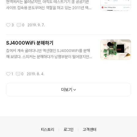
국 인증(FCC)을 받았다는것도 뻥일것 같네요. 이런 싸구
현역에서는 물러났지만, 아직도 테스트기기 겸 공공기관
려에.. 가운대 플라스틱 부분을 밀면 열수 있을것 같아서 열
사이트 접속용 윈도우머신 역할을 하고 있는 2011년 맥북
심히 밀었습니다만 내용물이 나오지 않네요.. 어쩔수 없이
이 있습니다. 충전기와 노트북 사이를 연결해주는 케이블
배를 갈랐습니다. 니퍼로 열심히... 충전회로와 배터리가 보
이 다들 아시는 고질적인 문제가 많아 자꾸 케이블이 까지
작성시간
3
0
2019. 9. 7.
이기 시작합니다. ..
고 헤지고 하는 문제가 생깁니다. 보수하고 보수하면서 써
보다가 최근 구입한 맥북의 USB-C형 충전기를 보면서, 저
렇게 개조해볼까? 하는 생각이 들었습니다. 커넥터는, 일반
SJ4000WiFi 분해하기
DC 어뎁터용으로 하기로 했습니다. USB나 USB-C 타입
글 내용
으로 하면 혼동할수 있고, 실수로 잘못된 기기를 꽂으면 해
집에서 계속 굴러다니던 액션캠인 SJ4000WiFi를 분해
당 기기가 위험해질수도 있으니까요. 일단 재료를 이렇게
해 보았다. 스피커는 분해하다가 납땜부분이 떨어졌지만
정했습니다. 재료비는 만원 미만인것 같네요. 이렇게 구성
다시 납땜하면 문제는 없다. 와이파이 모듈은 RTL8188E
하면 맥북과 노트북 사이의 줄이 고장나면 줄만 교체하면
TV를 사용한 모듈이다. 802.11bgn 2Ghz대역에 USB1.
작성시간
1
0
2019. 8. 4.
될것 같습니다. 충전기 줄을 다 잘라..
0/1.1/2.0인터페이스를 지원한다. 와이파이 안테나는 메인
회로에 프린트하지 않았고 별도의 필름회로로 구현해 놓았
다. 메인 프로세서는 NT96655BG이다. 영상처리에 특화
더보기
된 기능을 포함하고 있고, 액션캠에 필요한 모든 기능을 다
가지고 있는듯 하다. 그 아래에는 플래시 메모리로 추정하
지만 관련 자료를 찾지는 못했다. 하지만 저 메인 프로세서
와 함께 많은 제품에 응용되고 있는듯 하다. 렌즈 부분을 돌
렸더니 렌즈 부분이 스크류처럼 풀려 분리되었고, 가장 아
래쪽에 IR(적외..
의안내
티스토리
로그인
고객센터