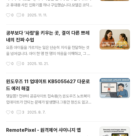
다. 파일명에 친절하게 '문서열기암호: 주민번호 앞 6자
고 휴대용 사진 인화기를 하나 구입했습니다.모델은 코닥
리'라고 적혀 있다. 주민번호 앞 6자리는 곧 생년월일이므
미니2 레트로(P210R).처음 2년 정도는 큰 문제 없이 잘
작성시간
0
0
2025. 11. 11.
로, 유효한 날짜 ..
썼습니다.그런데 어느 날부터인가 필름 카트리지를 한두
장 뽑고는 계속 씹어 먹어 카트리지 전체를 버리는 일이 생
기기 시작하더니, 결국엔 아예 기계가 멈춰 버렸습니다.서
공부보다 ‘사람’을 키우는 곳, 결이 다른 쁘레
비스센터가 애매하게 먼 곳에 있기도 했고, 접수도 택배로
네의 진짜 수업
만 가능하다고 해서 전화를 걸어 A/S를 신청했습니다. 주
글 내용
소까지 불러주며 택배 접수가 되었다고 해서 제품을 포장
요즘 아이들을 가르치는 일은 단순히 지식을 전달하는 것
해 놓고 기다렸는데, 택배 기사는 오지 않았습니다. 이런 상
을 넘어섭니다. 아이 한 명 한 명의 마음을 이해하고, 그 안
황이 세 번 반복되자, 결국 수리를 포기하고 인화기는 집 한
의 가능성을 발견해주는 일이죠. 그런 모습을 가장 자주 보
작성시간
0
0
2025. 10. 21.
쪽 구석에 방치해 두게 됐습니다.그러다 집을 정리하다가
여주는 곳이 바로 쁘레네 교육이었습니다.저희 아이가 쁘
이 기계를 다시 발견했습니다. ..
레네 교육을 여러해 받아왔지만, 제가 본 쁘레네 교사분들
은 늘 아이들에게 진심이었습니다. 그분들은 단순히 수업
윈도우즈 11 업데이트 KB5055627 다운로
을 ‘진행’하는 사람이 아니라, 아이와 함께 성장하는 동행자
드 에러 해결
처럼 보였습니다. 하루하루 쌓여가는 그들의 노력과 열정
글 내용
이 눈에 보일 정도였습니다.쁘레네는 본사와 지점이 함께
몇달쯤? 전부터 공공사이트 접속용(?) 윈도우즈 노트북이
주관하는 원격 화상교육과 미팅을 거의 매일 진행합니다.
업데이트가 안되는 문제가 발생했다.그동안 정신도 없고
교사분들은 이 시간을 통해 서로의 경험을 나누고, 더 나은
사실 조금 귀찮아 미뤘긴 했는데, 윈도우즈는 특히 업데이
작성시간
0
3
2025. 8. 7.
수업을 위해 끊임없이 연구합니다. 화면 속에서도 서로의
트를 잘 해주지 않으면 문제가 많은 OS기 때문에 이 문제
수업 방식을 진지하게 의논하는 모습이 인..
를 꼭 해결해야만 했다.정확히는 KB5055627 업데이트
부터였다. 해당 업데이트가 자꾸 다운로드가 실패했다는
RemotePixel - 원격제어 샤이니지 앱
메세지만 뜨고 설치가 안되니 그 후부터는 모든 업데이트
글 내용