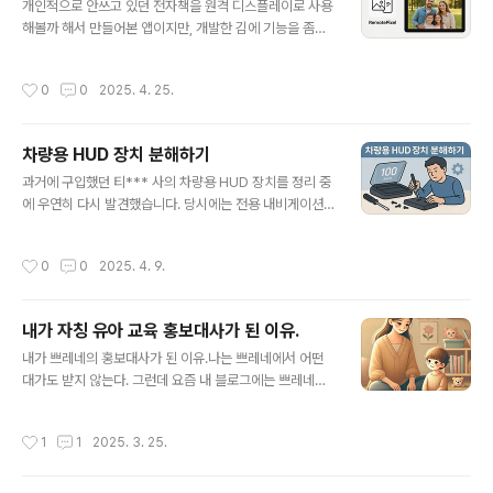
개인적으로 안쓰고 있던 전자책을 원격 디스플레이로 사용
가 확인도 안된다. 물론 몇가지 시도는 잠깐 해봤지만 그래
해볼까 해서 만들어본 앱이지만, 개발한 김에 기능을 좀더
도 안됐기 때문에 그냥 둬버렸다. 일하는데 지장을 주는 기
다듬어 좀더 범용적으로 쓸 수 있는 앱으로 만들었다.앱을
기도 아니니..그러다가 다시 노트북을 켜봤다. 아직도 그 문
실행시키면 앱 내에 웹서버가 실행이 된다.화면을 길게 누
제가 해결되지 않았다. 구글링을 통해 몇가지를 시도해보
작성시간
0
0
2025. 4. 25.
르면 아래와 같은 형태의 화면이 보이게 되는데,http:// 로
던 중 "Windows 샌드박스"를 제거하면 된다는 글을 발견
시작하는 형태의 URL을 다른 기기에서 브라우저를 통해
했다. "Windows 기능 켜기/끄..
접속한 다음에, 사진이나 텍스트 등을 이 기기에 출력되게
차량용 HUD 장치 분해하기
할 수 있다. 앱과 웹은 한국어와 영어 인터페이스를 지원한
글 내용
다. 안쓰는 기기를 재활용해 사용하는 것을 추천하며, 언제
과거에 구입했던 티*** 사의 차량용 HUD 장치를 정리 중
든 원격으로 사진과 텍스트를 바꿀 수 있다.주요 사용 예시
에 우연히 다시 발견했습니다. 당시에는 전용 내비게이션
는 다음과 같다.가정: 거실에 디지털 액자로 설치하여 가족
앱과만 연동되어 사용이 다소 불편했고, 결국 철거해 보관
사진을 슬라이드쇼로 표시레스토랑: 메뉴판이나 일일 특선
해 두었는데요. 이번 기회에 장치를 다시 꺼내 내부를 살펴
작성시간
0
0
2025. 4. 9.
메뉴 표시소매점: 제품 정..
보았습니다.제품은 이렇게 생겼습니다. 전원을 연결하면
스마트폰의 전용 내비게이션 앱과 자동으로 연동되어, 주
행 상황에 따라 해당 정보가 표시됩니다. 화면은 의도적으
내가 자칭 유아 교육 홍보대사가 된 이유.
로 거꾸로 설계되어 있으며, 점등된 부분이 차량 전면 유리
글 내용
에 반사되면서 운전자에게는 정방향으로 보이도록 되어 있
내가 쁘레네의 홍보대사가 된 이유.나는 쁘레네에서 어떤
습니다.이 장치의 메인 칩셋은 ESP32(마이크로컨트롤러
대가도 받지 않는다. 그런데 요즘 내 블로그에는 쁘레네에
유닛, MCU)입니다. ESP32는 Wi-Fi와 Bluetooth를 기
대한 글이 자주 올라온다. 이유는 하나다. 내 아이가 쁘레네
본으로 지원하며, 이 장치에서는 Bluetooth를 통해 스마
교육을 받고 있고, 그 효과를 직접 보고 있기 때문이다. 아
작성시간
1
1
2025. 3. 25.
트폰 앱과 통신하여 도로..
이가 즐거워하고, 자연스럽게 자라나는 모습을 보면서 나
는 이 교육을 수년째 이어오고 있다.언제나 마음에 남
는 건 하나다. “조금만 더 일찍 알았더라면.” 돌이 되기 전